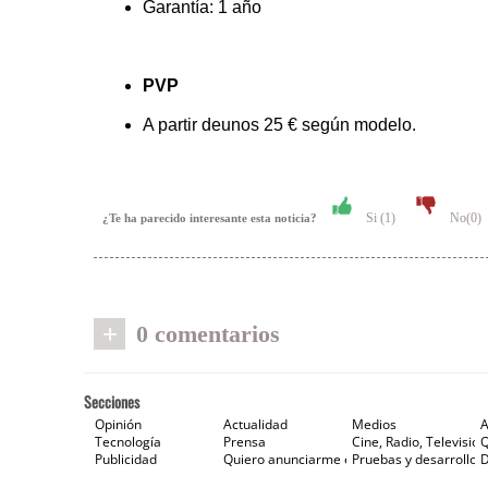
Garantía: 1 año
PVP
A partir deunos 25 € según modelo.
Si (
1
)
No(
0
)
¿Te ha parecido interesante esta noticia?
+
0 comentarios
Secciones
Opinión
Actualidad
Medios
A
Tecnología
Prensa
Cine, Radio, Televisión
Publicidad
Quiero anunciarme en Gaceta de Prensa
Pruebas y desarrollos
D