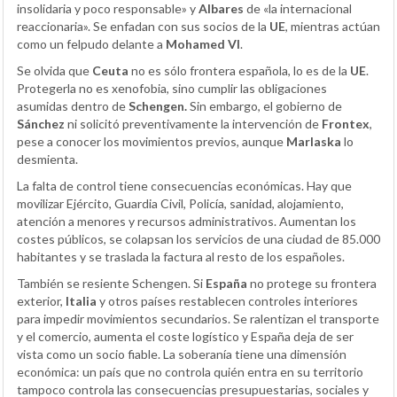
insolidaria y poco responsable» y
Albares
de «la internacional
reaccionaria». Se enfadan con sus socios de la
UE
, mientras actúan
como un felpudo delante a
Mohamed VI
.
Se olvida que
Ceuta
no es sólo frontera española, lo es de la
UE
.
Protegerla no es xenofobia, sino cumplir las obligaciones
asumidas dentro de
Schengen.
Sin embargo, el gobierno de
Sánchez
ni solicitó preventivamente la intervención de
Frontex
,
pese a conocer los movimientos previos, aunque
Marlaska
lo
desmienta.
La falta de control tiene consecuencias económicas. Hay que
movilizar Ejército, Guardia Civil, Policía, sanidad, alojamiento,
atención a menores y recursos administrativos. Aumentan los
costes públicos, se colapsan los servicios de una ciudad de 85.000
habitantes y se traslada la factura al resto de los españoles.
También se resiente Schengen. Si
España
no protege su frontera
exterior,
Italia
y otros países restablecen controles interiores
para impedir movimientos secundarios. Se ralentizan el transporte
y el comercio, aumenta el coste logístico y España deja de ser
vista como un socio fiable. La soberanía tiene una dimensión
económica: un país que no controla quién entra en su territorio
tampoco controla las consecuencias presupuestarias, sociales y