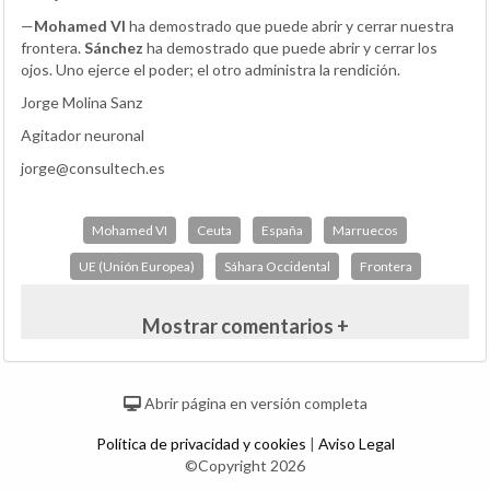
—
Mohamed VI
ha demostrado que puede abrir y cerrar nuestra
frontera.
Sánchez
ha demostrado que puede abrir y cerrar los
ojos. Uno ejerce el poder; el otro administra la rendición.
Jorge Molina Sanz
Agitador neuronal
jorge@consultech.es
Mohamed VI
Ceuta
España
Marruecos
UE (Unión Europea)
Sáhara Occidental
Frontera
Mostrar comentarios +
Abrir página en versión completa
Política de privacidad y cookies
|
Aviso Legal
©Copyright 2026