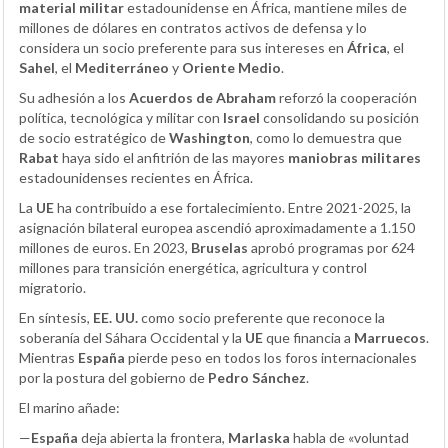
material militar
estadounidense en África, mantiene miles de
millones de dólares en contratos activos de defensa y lo
considera un socio preferente para sus intereses en
África
, el
Sahel
, el
Mediterráneo
y
Oriente Medio
.
Su adhesión a los
Acuerdos de Abraham
reforzó la cooperación
política, tecnológica y militar con
Israel
consolidando su posición
de socio estratégico de
Washington
, como lo demuestra que
Rabat
haya sido el anfitrión de las mayores
maniobras militares
estadounidenses recientes en África.
La
UE
ha contribuido a ese fortalecimiento. Entre 2021-2025, la
asignación bilateral europea ascendió aproximadamente a 1.150
millones de euros. En 2023,
Bruselas
aprobó programas por 624
millones para transición energética, agricultura y control
migratorio.
En síntesis,
EE. UU.
como socio preferente que reconoce la
soberanía del Sáhara Occidental y la
UE
que financia a
Marruecos
.
Mientras
España
pierde peso en todos los foros internacionales
por la postura del gobierno de
Pedro Sánchez
.
El marino añade:
—
España
deja abierta la frontera,
Marlaska
habla de «voluntad