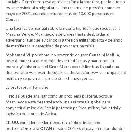
sociales. Permitieron esa aproximación a la frontera, por lo que no
es un movimiento migratorio, sino un arma de presión, como en
mayo de 2021, cuando entraron más de 10.000 personas en
Ceuta
.
Una técnica de manual sobre la guerra híbrida y que recuerda la
Marcha Verde
. Movilización de civiles hasta desbordar al
adversario, aunque evitando la agresión militar abierta y dejando
de manifiesto la capacidad de provocar una crisis.
Mohamed VI
, por ahora, no pretende ocupar
Ceuta
ni
Melilla
,
pero demuestra que puede desestabilizarlas y mantener su
estrategia histórica del
Gran Marruecos
. Mientras
España
ha
demostrado —a pesar de todas las declaraciones— su incapacidad
política y se pagará el precio de esta negligencia.
La profesora interviene:
—No se puede analizar como un problema bilateral, porque
Marruecos
está desarrollando una estrategia global para
convertir al reino alauí en la potencia política, militar, industrial y
logística del norte de África.
EE. UU.
considera a Marruecos un aliado principal no
perteneciente a la
OTAN
desde 2004. Es el mayor comprador de