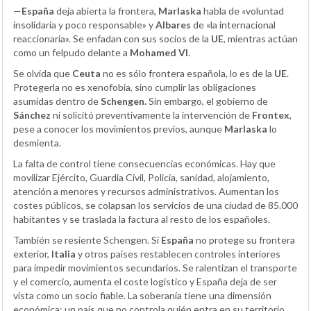
—
España
deja abierta la frontera,
Marlaska
habla de «voluntad
insolidaria y poco responsable» y
Albares
de «la internacional
reaccionaria». Se enfadan con sus socios de la
UE
, mientras actúan
como un felpudo delante a
Mohamed VI
.
Se olvida que
Ceuta
no es sólo frontera española, lo es de la
UE
.
Protegerla no es xenofobia, sino cumplir las obligaciones
asumidas dentro de
Schengen.
Sin embargo, el gobierno de
Sánchez
ni solicitó preventivamente la intervención de
Frontex
,
pese a conocer los movimientos previos, aunque
Marlaska
lo
desmienta.
La falta de control tiene consecuencias económicas. Hay que
movilizar Ejército, Guardia Civil, Policía, sanidad, alojamiento,
atención a menores y recursos administrativos. Aumentan los
costes públicos, se colapsan los servicios de una ciudad de 85.000
habitantes y se traslada la factura al resto de los españoles.
También se resiente Schengen. Si
España
no protege su frontera
exterior,
Italia
y otros países restablecen controles interiores
para impedir movimientos secundarios. Se ralentizan el transporte
y el comercio, aumenta el coste logístico y España deja de ser
vista como un socio fiable. La soberanía tiene una dimensión
económica: un país que no controla quién entra en su territorio