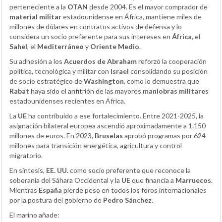
perteneciente a la
OTAN
desde 2004. Es el mayor comprador de
material militar
estadounidense en África, mantiene miles de
millones de dólares en contratos activos de defensa y lo
considera un socio preferente para sus intereses en
África
, el
Sahel
, el
Mediterráneo
y
Oriente Medio
.
Su adhesión a los
Acuerdos de Abraham
reforzó la cooperación
política, tecnológica y militar con
Israel
consolidando su posición
de socio estratégico de
Washington
, como lo demuestra que
Rabat
haya sido el anfitrión de las mayores
maniobras militares
estadounidenses recientes en África.
La
UE
ha contribuido a ese fortalecimiento. Entre 2021-2025, la
asignación bilateral europea ascendió aproximadamente a 1.150
millones de euros. En 2023,
Bruselas
aprobó programas por 624
millones para transición energética, agricultura y control
migratorio.
En síntesis,
EE. UU.
como socio preferente que reconoce la
soberanía del Sáhara Occidental y la
UE
que financia a
Marruecos
.
Mientras
España
pierde peso en todos los foros internacionales
por la postura del gobierno de
Pedro Sánchez
.
El marino añade: