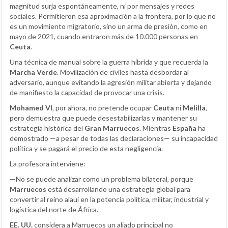
magnitud surja espontáneamente, ni por mensajes y redes
sociales. Permitieron esa aproximación a la frontera, por lo que no
es un movimiento migratorio, sino un arma de presión, como en
mayo de 2021, cuando entraron más de 10.000 personas en
Ceuta
.
Una técnica de manual sobre la guerra híbrida y que recuerda la
Marcha Verde
. Movilización de civiles hasta desbordar al
adversario, aunque evitando la agresión militar abierta y dejando
de manifiesto la capacidad de provocar una crisis.
Mohamed VI
, por ahora, no pretende ocupar
Ceuta
ni
Melilla
,
pero demuestra que puede desestabilizarlas y mantener su
estrategia histórica del
Gran Marruecos
. Mientras
España
ha
demostrado —a pesar de todas las declaraciones— su incapacidad
política y se pagará el precio de esta negligencia.
La profesora interviene:
—No se puede analizar como un problema bilateral, porque
Marruecos
está desarrollando una estrategia global para
convertir al reino alauí en la potencia política, militar, industrial y
logística del norte de África.
EE. UU.
considera a Marruecos un aliado principal no