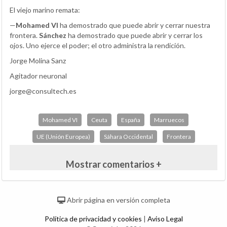
El viejo marino remata:
—
Mohamed VI
ha demostrado que puede abrir y cerrar nuestra
frontera.
Sánchez
ha demostrado que puede abrir y cerrar los
ojos. Uno ejerce el poder; el otro administra la rendición.
Jorge Molina Sanz
Agitador neuronal
jorge@consultech.es
Mohamed VI
Ceuta
España
Marruecos
UE (Unión Europea)
Sáhara Occidental
Frontera
Mostrar comentarios +
Abrir página en versión completa
Política de privacidad y cookies
|
Aviso Legal