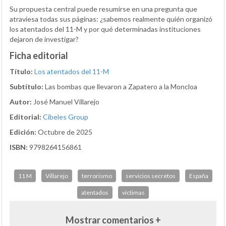
Su propuesta central puede resumirse en una pregunta que
atraviesa todas sus páginas: ¿sabemos realmente quién organizó
los atentados del 11-M y por qué determinadas instituciones
dejaron de investigar?
Ficha editorial
Título:
Los atentados del 11-M
Subtítulo:
Las bombas que llevaron a Zapatero a la Moncloa
Autor:
José Manuel Villarejo
Editorial:
Cibeles Group
Edición:
Octubre de 2025
ISBN:
9798264156861
11 M
Villarejo
terrorismo
servicios secretos
España
atentados
víctimas
Mostrar comentarios +