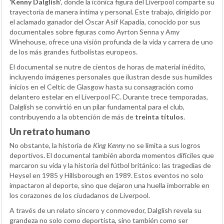
‘Kenny Dalglish’
, donde la icónica figura del Liverpool comparte su
trayectoria de manera íntima y personal. Este trabajo, dirigido por
el aclamado ganador del Óscar Asif Kapadia, conocido por sus
documentales sobre figuras como Ayrton Senna y Amy
Winehouse, ofrece una visión profunda de la vida y carrera de uno
de los más grandes futbolistas europeos.
El documental se nutre de cientos de horas de material inédito,
incluyendo imágenes personales que ilustran desde sus humildes
inicios en el Celtic de Glasgow hasta su consagración como
delantero estelar en el Liverpool FC. Durante trece temporadas,
Dalglish se convirtió en un pilar fundamental para el club,
contribuyendo a la obtención de más de
treinta títulos
.
Un retrato humano
No obstante, la historia de
King Kenny
no se limita a sus logros
deportivos. El documental también aborda momentos difíciles que
marcaron su vida y la historia del fútbol británico: las tragedias de
Heysel en 1985 y Hillsborough en 1989. Estos eventos no solo
impactaron al deporte, sino que dejaron una huella imborrable en
los corazones de los ciudadanos de Liverpool.
A través de un relato sincero y conmovedor, Dalglish revela su
grandeza no solo como deportista, sino también como ser