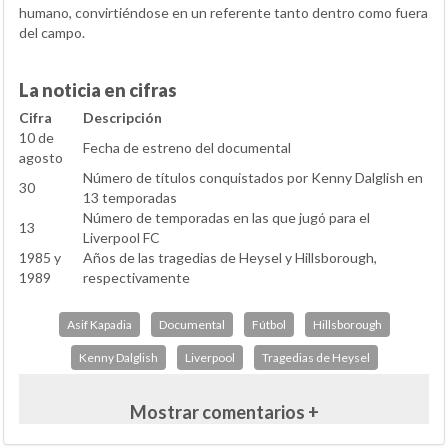
humano, convirtiéndose en un referente tanto dentro como fuera
del campo.
La noticia en cifras
Cifra
Descripción
10 de
Fecha de estreno del documental
agosto
Número de títulos conquistados por Kenny Dalglish en
30
13 temporadas
Número de temporadas en las que jugó para el
13
Liverpool FC
1985 y
Años de las tragedias de Heysel y Hillsborough,
1989
respectivamente
Asif Kapadia
Documental
Fútbol
Hillsborough
Kenny Dalglish
Liverpool
Tragedias de Heysel
Mostrar comentarios +