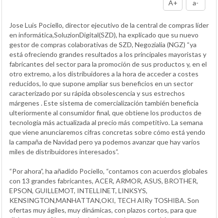
A+
a-
Jose Luis Pociello, director ejecutivo de la central de compras líder
en informática,SoluzionDigital(SZD), ha explicado que su nuevo
gestor de compras colaborativas de SZD, Negozialia (NGZ) “ya
está ofreciendo grandes resultados a los principales mayoristas y
fabricantes del sector para la promoción de sus productos y, en el
otro extremo, a los distribuidores a la hora de acceder a costes
reducidos, lo que supone ampliar sus beneficios en un sector
caracterizado por su rápida obsolescencia y sus estrechos
márgenes . Este sistema de comercialización también beneficia
ulteriormente al consumidor final, que obtiene los productos de
tecnología más actualizada al precio más competitivo. La semana
que viene anunciaremos cifras concretas sobre cómo está yendo
la campaña de Navidad pero ya podemos avanzar que hay varios
miles de distribuidores interesados”.
“Por ahora”, ha añadido Pociello, “contamos con acuerdos globales
con 13 grandes fabricantes, ACER, ARMOR, ASUS, BROTHER,
EPSON, GUILLEMOT, INTELLINET, LINKSYS,
KENSINGTON,MANHATTAN,OKI, TECH AIRy TOSHIBA. Son
ofertas muy ágiles, muy dinámicas, con plazos cortos, para que