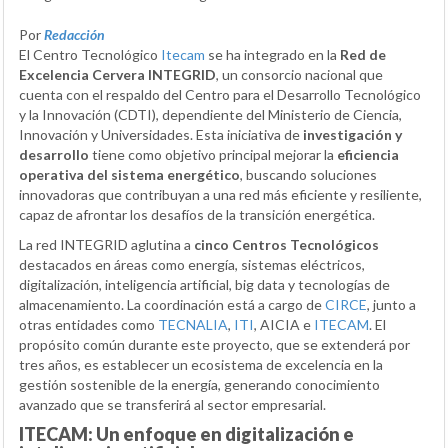
Por
Redacción
El Centro Tecnológico
Itecam
se ha integrado en la
Red de
Excelencia Cervera INTEGRID
, un consorcio nacional que
cuenta con el respaldo del Centro para el Desarrollo Tecnológico
y la Innovación (CDTI), dependiente del Ministerio de Ciencia,
Innovación y Universidades. Esta iniciativa de
investigación y
desarrollo
tiene como objetivo principal mejorar la
eficiencia
operativa del sistema energético
, buscando soluciones
innovadoras que contribuyan a una red más eficiente y resiliente,
capaz de afrontar los desafíos de la transición energética.
La red INTEGRID aglutina a
cinco Centros Tecnológicos
destacados en áreas como energía, sistemas eléctricos,
digitalización, inteligencia artificial, big data y tecnologías de
almacenamiento. La coordinación está a cargo de
CIRCE
, junto a
otras entidades como
TECNALIA
,
ITI
, AICIA e
ITECAM
. El
propósito común durante este proyecto, que se extenderá por
tres años, es establecer un ecosistema de excelencia en la
gestión sostenible de la energía, generando conocimiento
avanzado que se transferirá al sector empresarial.
ITECAM: Un enfoque en digitalización e