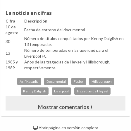
La noticia en cifras
Cifra
Descripción
10 de
Fecha de estreno del documental
agosto
Número de títulos conquistados por Kenny Dalglish en
30
13 temporadas
Número de temporadas en las que jugó para el
13
Liverpool FC
1985 y
Años de las tragedias de Heysel y Hillsborough,
1989
respectivamente
Asif Kapadia
Documental
Fútbol
Hillsborough
Kenny Dalglish
Liverpool
Tragedias de Heysel
Mostrar comentarios +
Abrir página en versión completa