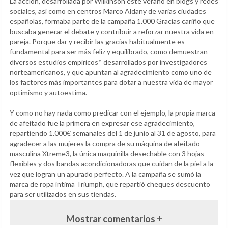
La acción, desarrollada por Wilkinson este verano en blogs y redes
sociales, así como en centros Marco Aldany de varias ciudades
españolas, formaba parte de la campaña 1.000 Gracias cariño que
buscaba generar el debate y contribuir a reforzar nuestra vida en
pareja. Porque dar y recibir las gracias habitualmente es
fundamental para ser más feliz y equilibrado, como demuestran
diversos estudios empíricos* desarrollados por investigadores
norteamericanos, y que apuntan al agradecimiento como uno de
los factores más importantes para dotar a nuestra vida de mayor
optimismo y autoestima.
Y como no hay nada como predicar con el ejemplo, la propia marca
de afeitado fue la primera en expresar ese agradecimiento,
repartiendo 1.000€ semanales del 1 de junio al 31 de agosto, para
agradecer a las mujeres la compra de su máquina de afeitado
masculina Xtreme3, la única maquinilla desechable con 3 hojas
flexibles y dos bandas acondicionadoras que cuidan de la piel a la
vez que logran un apurado perfecto. A la campaña se sumó la
marca de ropa íntima Triumph, que repartió cheques descuento
para ser utilizados en sus tiendas.
Mostrar comentarios +