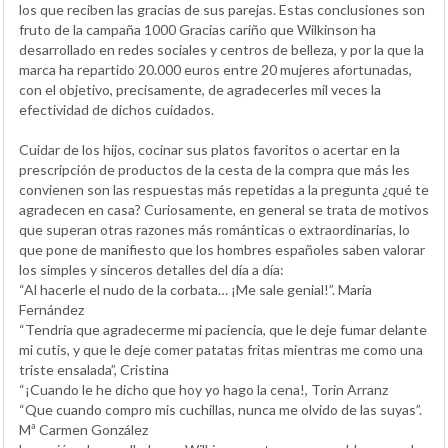
los que reciben las gracias de sus parejas. Estas conclusiones son
fruto de la campaña 1000 Gracias cariño que Wilkinson ha
desarrollado en redes sociales y centros de belleza, y por la que la
marca ha repartido 20.000 euros entre 20 mujeres afortunadas,
con el objetivo, precisamente, de agradecerles mil veces la
efectividad de dichos cuidados.
Cuidar de los hijos, cocinar sus platos favoritos o acertar en la
prescripción de productos de la cesta de la compra que más les
convienen son las respuestas más repetidas a la pregunta ¿qué te
agradecen en casa? Curiosamente, en general se trata de motivos
que superan otras razones más románticas o extraordinarias, lo
que pone de manifiesto que los hombres españoles saben valorar
los simples y sinceros detalles del día a día:
“Al hacerle el nudo de la corbata… ¡Me sale genial!”. María
Fernández
“Tendría que agradecerme mi paciencia, que le deje fumar delante
mi cutis, y que le deje comer patatas fritas mientras me como una
triste ensalada”, Cristina
“¡Cuando le he dicho que hoy yo hago la cena!, Torin Arranz
“Que cuando compro mis cuchillas, nunca me olvido de las suyas”.
Mª Carmen González