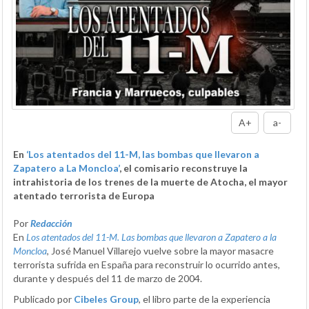
A+
a-
En
‘Los atentados del 11-M, las bombas que llevaron a
Zapatero a La Moncloa’
, el comisario reconstruye la
intrahistoria de los trenes de la muerte de Atocha, el mayor
atentado terrorista de Europa
Por
Redacción
En
Los atentados del 11-M. Las bombas que llevaron a Zapatero a la
Moncloa
, José Manuel Villarejo vuelve sobre la mayor masacre
terrorista sufrida en España para reconstruir lo ocurrido antes,
durante y después del 11 de marzo de 2004.
Publicado por
Cibeles Group
, el libro parte de la experiencia