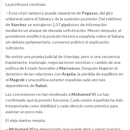
La profesora continúa:
—Esta crisis tampoco puede separarse de
Pegasus
, del giro
unilateral sobre el Sáhara y de la sumisión posterior. Del teléfono
de
Sánchez
se extrajeron 2,57 gigabytes de información
mediante un ataque de elevada sofisticación. Meses después, el
presidente modificó la posición histórica española sobre el Sáhara,
sin debate parlamentario, consenso político ni explicación
suficiente.
No existe una prueba judicial de chantaje, pero sí una secuencia
inquietante: espionaje, negociaciones secretas y cambio de una
política de Estado favorable a
Marruecos
. Después llegaron el
deterioro de las relaciones con
Argelia
, la pérdida de equilibrio en
el
Magreb
y una política exterior española cada vez más
dependiente de
Rabat
.
Las concesiones no han moderado a
Mohamed VI
. Le han
confirmado que la presión funciona. Cada cesión española ha sido
interpretada como debilidad y cada silencio como permiso para
avanzar un poco más.
El viejo marino remata:
—
Mohamed VI
ha demostrado que puede abrir y cerrar nuestra