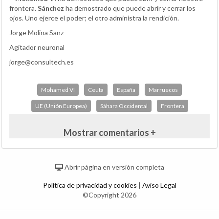
frontera.
Sánchez
ha demostrado que puede abrir y cerrar los
ojos. Uno ejerce el poder; el otro administra la rendición.
Jorge Molina Sanz
Agitador neuronal
jorge@consultech.es
Mohamed VI
Ceuta
España
Marruecos
UE (Unión Europea)
Sáhara Occidental
Frontera
Mostrar comentarios +
Abrir página en versión completa
Política de privacidad y cookies
|
Aviso Legal
©Copyright 2026