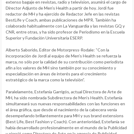
extenso bagaje en revistas, radio y television, asumirá el cargo de
Director Adjunto de Men’s Health a partir de hoy. Jordi fue
redactor de MH y ha ejercido de Redactor Jefe en las revistas
BestLife y Coach, ambas publicaciones de MPR. También ha
colaborado habitualmente con La Vanguardia y las revistas GQ y
CNR, entre otras, y ha sido profesor de Periodismo en la Escuela
Superior y Fundación Universitaria ESERP.
Alberto Saborido, Editor de Motorpress-Rodale: “Con la
incorporación de Jordi al equipo de Men’s Health se refuerza la
marca, no sólo por la calidad de su contribución como periodista
afín a los valores de MH sino también por su conocimiento y
especialización en áreas de interés para el crecimiento
estratégico de la marca como la televisión”.
Paralelamente, Estefanía Garrigós, actual Directora de Arte de
MH, ha sido nombrada Subdirectora de Men’s Health. Estefanía
simultaneará sus nuevas responsabilidades con las funciones en
el área gráfica, que desde el nacimiento de la cabecera venía
desempeñando brillantemente para MH y sus brand extensions
(Best Life, Best Fashion y Coach). Con anterioridad, Estefanía se
había desarrollado profesionalmente en el mundo de la Publicidad
y ejerció como Directora de Arte en la agencia de Publicidad