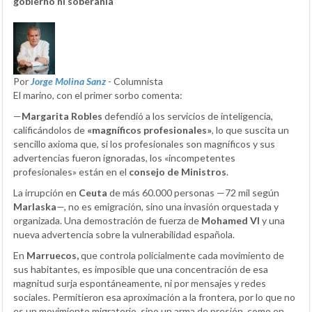
gobierno ni soberanía
Por
Jorge Molina Sanz
- Columnista
El marino, con el primer sorbo comenta:
—
Margarita Robles
defendió a los servicios de inteligencia,
calificándolos de
«magníficos profesionales»
, lo que suscita un
sencillo axioma que, si los profesionales son magníficos y sus
advertencias fueron ignoradas, los «incompetentes
profesionales» están en el
consejo de Ministros
.
La irrupción en
Ceuta
de más 60.000 personas —72 mil según
Marlaska
—, no es emigración, sino una invasión orquestada y
organizada. Una demostración de fuerza de
Mohamed VI
y una
nueva advertencia sobre la vulnerabilidad española.
En
Marruecos,
que controla policialmente cada movimiento de
sus habitantes, es imposible que una concentración de esa
magnitud surja espontáneamente, ni por mensajes y redes
sociales. Permitieron esa aproximación a la frontera, por lo que no
es un movimiento migratorio, sino un arma de presión, como en