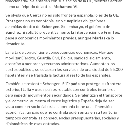
reaccionaria». Se enfadan con sus socios de la
UE
, mientras actúan
como un felpudo delante a
Mohamed VI
.
Se olvida que
Ceuta
no es sólo frontera española, lo es de la
UE
.
Protegerla no es xenofobia, sino cumplir las obligaciones
asumidas dentro de
Schengen.
Sin embargo, el gobierno de
Sánchez
ni solicitó preventivamente la intervención de
Frontex
,
pese a conocer los movimientos previos, aunque
Marlaska
lo
desmienta.
La falta de control tiene consecuencias económicas. Hay que
movilizar Ejército, Guardia Civil, Policía, sanidad, alojamiento,
atención a menores y recursos administrativos. Aumentan los
costes públicos, se colapsan los servicios de una ciudad de 85.000
habitantes y se traslada la factura al resto de los españoles.
También se resiente Schengen. Si
España
no protege su frontera
exterior,
Italia
y otros países restablecen controles interiores
para impedir movimientos secundarios. Se ralentizan el transporte
y el comercio, aumenta el coste logístico y España deja de ser
vista como un socio fiable. La soberanía tiene una dimensión
económica: un país que no controla quién entra en su territorio
tampoco controla las consecuencias presupuestarias, sociales y
diplomáticas de esas entradas.