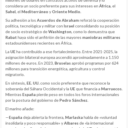
millones de dólares en contratos activos de defensa y lo
considera un socio preferente para sus intereses en
África
, el
Sahel
, el
Mediterráneo
y
Oriente Medio
.
Su adhesión a los
Acuerdos de Abraham
reforzó la cooperación
política, tecnológica y militar con
Israel
consolidando su posición
de socio estratégico de
Washington
, como lo demuestra que
Rabat
haya sido el anfitrión de las mayores
maniobras militares
estadounidenses recientes en África.
La
UE
ha contribuido a ese fortalecimiento. Entre 2021-2025, la
asignación bilateral europea ascendió aproximadamente a 1.150
millones de euros. En 2023,
Bruselas
aprobó programas por 624
millones para transición energética, agricultura y control
migratorio.
En síntesis,
EE. UU.
como socio preferente que reconoce la
soberanía del Sáhara Occidental y la
UE
que financia a
Marruecos
.
Mientras
España
pierde peso en todos los foros internacionales
por la postura del gobierno de
Pedro Sánchez
.
El marino añade:
—
España
deja abierta la frontera,
Marlaska
habla de «voluntad
insolidaria y poco responsable» y
Albares
de «la internacional