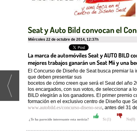
Seat y Auto Bild convocan el Co
miércoles 22 de octubre de 2014
,
12:37h
La marca de automóviles Seat y AUTO BILD conv
mejores trabajos ganarán un Seat Mii y una be
El Concurso de Diseño de Seat busca premiar la im
que deben presentar sus
bocetos de cómo creen que será el Seat del año 2
los encargados, con sus votos, de seleccionar a l
BILD elegirán a los ganadores. El primer premio co
formación en el exclusivo centro de Diseño que Sea
www.autobild.es/concurso-diseno-seat
, antes del 31 d
Si (
1
)
No(
0
)
¿Te ha parecido interesante esta noticia?