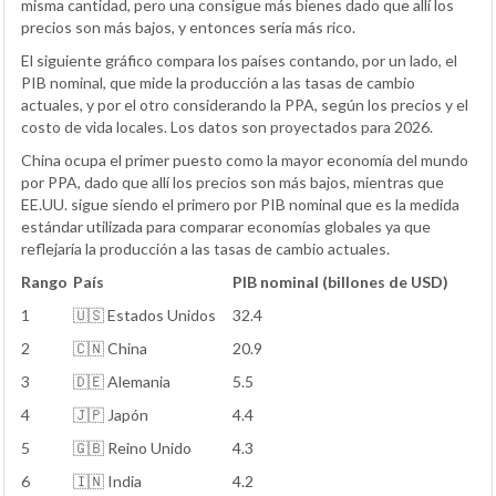
misma cantidad, pero una consigue más bienes dado que allí los
precios son más bajos, y entonces sería más rico.
El siguiente gráfico compara los países contando, por un lado, el
PIB nominal, que mide la producción a las tasas de cambio
actuales, y por el otro considerando la PPA, según los precios y el
costo de vida locales. Los datos son proyectados para 2026.
China ocupa el primer puesto como la mayor economía del mundo
por PPA, dado que allí los precios son más bajos, mientras que
EE.UU. sigue siendo el primero por PIB nominal que es la medida
estándar utilizada para comparar economías globales ya que
reflejaría la producción a las tasas de cambio actuales.
Rango
País
PIB nominal (billones de USD)
1
🇺🇸 Estados Unidos
32.4
2
🇨🇳 China
20.9
3
🇩🇪 Alemania
5.5
4
🇯🇵 Japón
4.4
5
🇬🇧 Reino Unido
4.3
6
🇮🇳 India
4.2