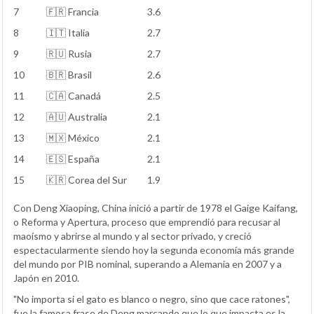
7
🇫🇷 Francia
3.6
8
🇮🇹 Italia
2.7
9
🇷🇺 Rusia
2.7
10
🇧🇷 Brasil
2.6
11
🇨🇦 Canadá
2.5
12
🇦🇺 Australia
2.1
13
🇲🇽 México
2.1
14
🇪🇸 España
2.1
15
🇰🇷 Corea del Sur
1.9
Con Deng Xiaoping, China inició a partir de 1978 el Gaige Kaifang,
o Reforma y Apertura, proceso que emprendió para recusar al
maoísmo y abrirse al mundo y al sector privado, y creció
espectacularmente siendo hoy la segunda economía más grande
del mundo por PIB nominal, superando a Alemania en 2007 y a
Japón en 2010.
"No importa si el gato es blanco o negro, sino que cace ratones",
fue la famosa frase de Deng marcando que lo que impacta es la