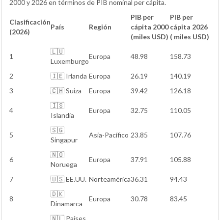
2000 y 2026 en términos de PIB nominal per cápita.
PIB per
PIB per
Clasificación
País
Región
cápita 2000
cápita 2026
(2026)
(miles USD)
( miles USD)
🇱🇺
1
Europa
48.98
158.73
Luxemburgo
2
🇮🇪 Irlanda
Europa
26.19
140.19
3
🇨🇭 Suiza
Europa
39.42
126.18
🇮🇸
4
Europa
32.75
110.05
Islandia
🇸🇬
5
Asia-Pacífico
23.85
107.76
Singapur
🇳🇴
6
Europa
37.91
105.88
Noruega
7
🇺🇸 EE.UU.
Norteamérica
36.31
94.43
🇩🇰
8
Europa
30.78
83.45
Dinamarca
🇳🇱 Países