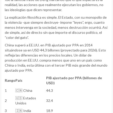
realidad, las acciones que realmente ejecutan los gobiernos, no
las ideologías que dicen representar.
La explicación filosófica es simple. El Estado, con su monopolio de
la violencia -que siempre destruye- impone “leyes”, ergo, cuanto
menos intervenga en la sociedad, menos destrucción ocurrirá. Así
de simple, así de directo sin que importe el discurso político, el
“color del gato”.
China superó a EE.UU. en PIB ajustado por PPA en 2014
situándose ya en USD 44,3 billones (proyectado para 2026). Esto
refleja las diferencias en los precios locales. Un dólar de
producción en EE.UU. compra menos que uno en un país como
China o India, esta última con el tercer PIB más grande del mundo
ajustado por PPA.
PIB ajustado por PPA (billones de
Rango
País
USD)
1
🇨🇳 China
44.3
🇺🇸 Estados
2
32.4
Unidos
3
🇮🇳 India
18.9