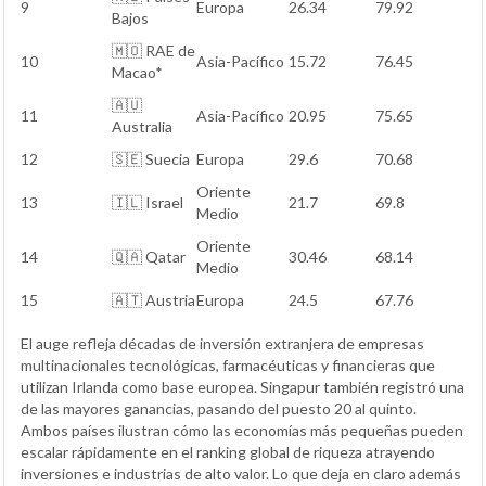
9
Europa
26.34
79.92
Bajos
🇲🇴 RAE de
10
Asia-Pacífico
15.72
76.45
Macao*
🇦🇺
11
Asia-Pacífico
20.95
75.65
Australia
12
🇸🇪 Suecia
Europa
29.6
70.68
Oriente
13
🇮🇱 Israel
21.7
69.8
Medio
Oriente
14
🇶🇦 Qatar
30.46
68.14
Medio
15
🇦🇹 Austria
Europa
24.5
67.76
El auge refleja décadas de inversión extranjera de empresas
multinacionales tecnológicas, farmacéuticas y financieras que
utilizan Irlanda como base europea. Singapur también registró una
de las mayores ganancias, pasando del puesto 20 al quinto.
Ambos países ilustran cómo las economías más pequeñas pueden
escalar rápidamente en el ranking global de riqueza atrayendo
inversiones e industrias de alto valor. Lo que deja en claro además