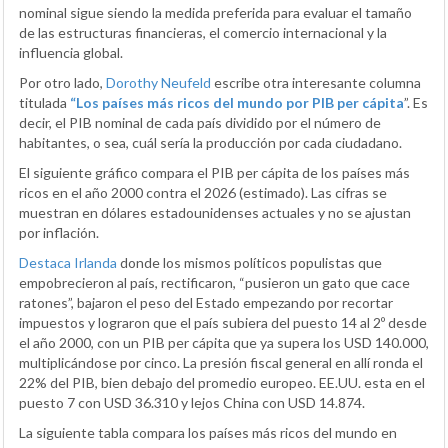
nominal sigue siendo la medida preferida para evaluar el tamaño
de las estructuras financieras, el comercio internacional y la
influencia global.
Por otro lado,
Dorothy Neufeld
escribe otra interesante columna
titulada
“Los países más ricos del mundo por PIB per cápita
”. Es
decir, el PIB nominal de cada país dividido por el número de
habitantes, o sea, cuál sería la producción por cada ciudadano.
El siguiente gráfico compara el PIB per cápita de los países más
ricos en el año 2000 contra el 2026 (estimado). Las cifras se
muestran en dólares estadounidenses actuales y no se ajustan
por inflación.
Destaca Irlanda
donde los mismos políticos populistas que
empobrecieron al país, rectificaron, “pusieron un gato que cace
ratones”, bajaron el peso del Estado empezando por recortar
impuestos y lograron que el país subiera del puesto 14 al 2º desde
el año 2000, con un PIB per cápita que ya supera los USD 140.000,
multiplicándose por cinco. La presión fiscal general en allí ronda el
22% del PIB, bien debajo del promedio europeo. EE.UU. esta en el
puesto 7 con USD 36.310 y lejos China con USD 14.874.
La siguiente tabla compara los países más ricos del mundo en