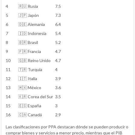
4
🇷🇺 Rusia
7.5
5
🇯🇵 Japón
7.3
6
🇩🇪 Alemania
6.4
7
🇮🇩 Indonesia
5.4
8
🇧🇷 Brasil
5.2
9
🇫🇷 Francia
4.7
10
🇬🇧 Reino Unido
4.7
11
🇹🇷 Turquía
4
12
🇮🇹 Italia
3.9
13
🇲🇽 México
3.6
14
🇰🇷 Corea del Sur
3.5
15
🇪🇸 España
3
16
🇨🇦 Canadá
2.9
Las clasificaciones por PPA destacan dónde se pueden producir o
comprar bienes y servicios a menor precio, mientras que el PIB