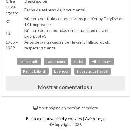
Cifra
Descripción
10 de
Fecha de estreno del documental
agosto
Número de títulos conquistados por Kenny Dalglish en
30
13 temporadas
Número de temporadas en las que jugó para el
13
Liverpool FC
1985 y
Años de las tragedias de Heysel y Hillsborough,
1989
respectivamente
Asif Kapadia
Documental
Fútbol
Hillsborough
Kenny Dalglish
Liverpool
Tragedias de Heysel
Mostrar comentarios +
Abrir página en versión completa
Política de privacidad y cookies
|
Aviso Legal
©Copyright 2026