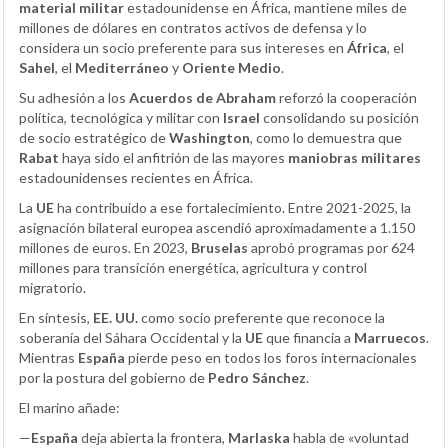
material militar
estadounidense en África, mantiene miles de
millones de dólares en contratos activos de defensa y lo
considera un socio preferente para sus intereses en
África
, el
Sahel
, el
Mediterráneo
y
Oriente Medio
.
Su adhesión a los
Acuerdos de Abraham
reforzó la cooperación
política, tecnológica y militar con
Israel
consolidando su posición
de socio estratégico de
Washington
, como lo demuestra que
Rabat
haya sido el anfitrión de las mayores
maniobras militares
estadounidenses recientes en África.
La
UE
ha contribuido a ese fortalecimiento. Entre 2021-2025, la
asignación bilateral europea ascendió aproximadamente a 1.150
millones de euros. En 2023,
Bruselas
aprobó programas por 624
millones para transición energética, agricultura y control
migratorio.
En síntesis,
EE. UU.
como socio preferente que reconoce la
soberanía del Sáhara Occidental y la
UE
que financia a
Marruecos
.
Mientras
España
pierde peso en todos los foros internacionales
por la postura del gobierno de
Pedro Sánchez
.
El marino añade:
—
España
deja abierta la frontera,
Marlaska
habla de «voluntad