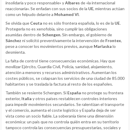
insolidaria y poco responsable» y
Albares
de «la internacional
reaccionaria». Se enfadan con sus socios de la
UE
, mientras actúan
como un felpudo delante a
Mohamed VI
.
Se olvida que
Ceuta
no es sólo frontera española, lo es de la
UE
.
Protegerla no es xenofobia, sino cumplir las obligaciones
asumidas dentro de
Schengen.
Sin embargo, el gobierno de
Sánchez
ni solicitó preventivamente la intervención de
Frontex
,
pese a conocer los movimientos previos, aunque
Marlaska
lo
desmienta.
La falta de control tiene consecuencias económicas. Hay que
movilizar Ejército, Guardia Civil, Policía, sanidad, alojamiento,
atención a menores y recursos administrativos. Aumentan los
costes públicos, se colapsan los servicios de una ciudad de 85.000
habitantes y se traslada la factura al resto de los españoles.
También se resiente Schengen. Si
España
no protege su frontera
exterior,
Italia
y otros países restablecen controles interiores
para impedir movimientos secundarios. Se ralentizan el transporte
y el comercio, aumenta el coste logístico y España deja de ser
vista como un socio fiable. La soberanía tiene una dimensión
económica: un país que no controla quién entra en su territorio
tampoco controla las consecuencias presupuestarias, sociales y