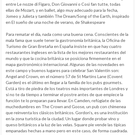
entre Le nozze di Figaro, Don Giovanni o Così fan tutte, todas
ellas de Mozart, y en ballet, algo muy adecuado para la fecha,
Jomeo y Julieta y también The Dream/Song of the Earth, inspirado
en El sueño de una noche de verano, de Shakespeare
Para rematar el día, nada como una buena cena. Conscientes de la
mala fama que suele tener la gastronomía británica, la Oficina de
Turismo de Gran Bretaña en España insiste en que hay cuatro
restaurantes ingleses en la lista de los mejores restaurantes del
mundo y que la cocina británica se posiciona firmemente en el
mapa gastronómico internacional. Algunas de las novedades en
este campo y buenos lugares para celebrar San Valentín son:
Angel and Crown, en el número 57 de St Martins Lane (Covent
Garden) es el último en llegar a la familia de los pubs gourmets.
Está a tiro de piedra de los teatros más importantes de Londres y
si no te da tiempo a terminar el postre antes de que empiece la
función te lo preparan para llevar. En Camden, refúgiate de las
muchedumbres en The Crown and Goose, un pub con chimenea
que reinventa los clásicos británicos. Gordon’s, es una institución
en la zona turística de la ciudad. Un lugar donde probar vino y
queso británicos a la luz de las velas. Square pie vende las típicas
empanadas hechas a mano pero en este caso, de forma cuadrada.