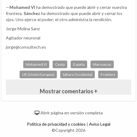
—
Mohamed VI
ha demostrado que puede abrir y cerrar nuestra
frontera.
Sánchez
ha demostrado que puede abrir y cerrar los
ojos. Uno ejerce el poder; el otro administra la rendición.
Jorge Molina Sanz
Agitador neuronal
jorge@consultech.es
Mohamed VI
Ceuta
España
Marruecos
UE (Unión Europea)
Sáhara Occidental
Frontera
Mostrar comentarios +
Abrir página en versión completa
Política de privacidad y cookies
|
Aviso Legal
©Copyright 2026