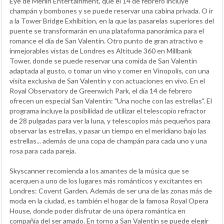
Eye de Merlin Entertainment, que el 14 de febrero incluye
champán y bombones y se puede reservar una cabina privada. O ir
a la Tower Bridge Exhibition, en la que las pasarelas superiores del
puente se transformarán en una plataforma panorámica para el
romance el día de San Valentín. Otro punto de gran atractivo e
inmejorables vistas de Londres es Altitude 360 en Millbank
Tower, donde se puede reservar una comida de San Valentín
adaptada al gusto, o tomar un vino y comer en Vinopolis, con una
visita exclusiva de San Valentín y con actuaciones en vivo. En el
Royal Observatory de Greenwich Park, el día 14 de febrero
ofrecen un especial San Valentín: "Una noche con las estrellas". El
programa incluye la posibilidad de utilizar el telescopio refractor
de 28 pulgadas para ver la luna, y telescopios más pequeños para
observar las estrellas, y pasar un tiempo en el meridiano bajo las
estrellas... además de una copa de champán para cada uno y una
rosa para cada pareja.
Skyscanner recomienda a los amantes de la música que se
acerquen a uno de los lugares más románticos y excitantes en
Londres: Covent Garden. Además de ser una de las zonas más de
moda en la ciudad, es también el hogar de la famosa Royal Opera
House, donde poder disfrutar de una ópera romántica en
compañía del ser amado. En torno a San Valentín se puede elegir