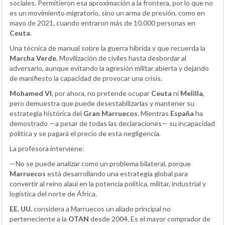
sociales. Permitieron esa aproximación a la frontera, por lo que no
es un movimiento migratorio, sino un arma de presión, como en
mayo de 2021, cuando entraron más de 10.000 personas en
Ceuta
.
Una técnica de manual sobre la guerra híbrida y que recuerda la
Marcha Verde
. Movilización de civiles hasta desbordar al
adversario, aunque evitando la agresión militar abierta y dejando
de manifiesto la capacidad de provocar una crisis.
Mohamed VI
, por ahora, no pretende ocupar
Ceuta
ni
Melilla
,
pero demuestra que puede desestabilizarlas y mantener su
estrategia histórica del
Gran Marruecos
. Mientras
España
ha
demostrado —a pesar de todas las declaraciones— su incapacidad
política y se pagará el precio de esta negligencia.
La profesora interviene:
—No se puede analizar como un problema bilateral, porque
Marruecos
está desarrollando una estrategia global para
convertir al reino alauí en la potencia política, militar, industrial y
logística del norte de África.
EE. UU.
considera a Marruecos un aliado principal no
perteneciente a la
OTAN
desde 2004. Es el mayor comprador de