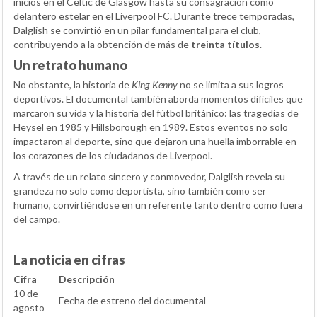
inicios en el Celtic de Glasgow hasta su consagración como
delantero estelar en el Liverpool FC. Durante trece temporadas,
Dalglish se convirtió en un pilar fundamental para el club,
contribuyendo a la obtención de más de
treinta títulos
.
Un retrato humano
No obstante, la historia de
King Kenny
no se limita a sus logros
deportivos. El documental también aborda momentos difíciles que
marcaron su vida y la historia del fútbol británico: las tragedias de
Heysel en 1985 y Hillsborough en 1989. Estos eventos no solo
impactaron al deporte, sino que dejaron una huella imborrable en
los corazones de los ciudadanos de Liverpool.
A través de un relato sincero y conmovedor, Dalglish revela su
grandeza no solo como deportista, sino también como ser
humano, convirtiéndose en un referente tanto dentro como fuera
del campo.
La noticia en cifras
Cifra
Descripción
10 de
Fecha de estreno del documental
agosto