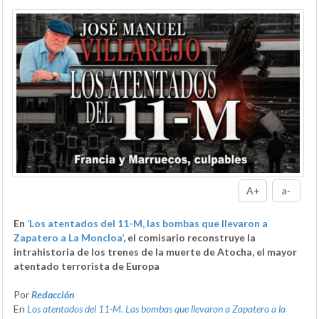
A+
a-
En
‘Los atentados del 11-M, las bombas que llevaron a
Zapatero a La Moncloa’
, el comisario reconstruye la
intrahistoria de los trenes de la muerte de Atocha, el mayor
atentado terrorista de Europa
Por
Redacción
En
Los atentados del 11-M. Las bombas que llevaron a Zapatero a la