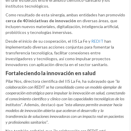
en unir esfuerzos entre el ámbito científico-sanitario y los
institutos tecnológicos.
Como resultado de esta sinergia, ambas entidades han promovido
cerca de 40 iniciativas de innovación
en diversas áreas, que
incluyen nuevos materiales, digitalización, inteligencia artificial,
probióticos y tecnologías inmersivas.
Desde el inicio de su cooperación, el IIS La Fe y
REDIT
han
implementado diversas acciones conjuntas para fomentar la
transferencia tecnológica, facilitar conexiones entre
investigadores y tecnólogos, así como impulsar proyectos
innovadores con aplicación directa en el sector sanitario.
Fortaleciendo la innovación en salud
Pilar Nos, directora científica del IIS La Fe, ha subrayado que
“la
colaboración con REDIT se ha consolidado como un modelo ejemplar de
cooperación estratégica para impulsar la innovación en salud, conectando
el conocimiento científico y clínico con las capacidades tecnológicas de los
institutos”
. Además, destacó que
“esta alianza permite avanzar hacia
modelos de innovación abierta que aceleran el desarrollo y la
transferencia de soluciones innovadoras con un impacto real en pacientes
y profesionales sanitarios”
.
Nos también enfatizó que
“la colaboración con REDIT está