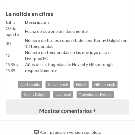
La noticia en cifras
Cifra
Descripción
10 de
Fecha de estreno del documental
agosto
Número de títulos conquistados por Kenny Dalglish en
30
13 temporadas
Número de temporadas en las que jugó para el
13
Liverpool FC
1985 y
Años de las tragedias de Heysel y Hillsborough,
1989
respectivamente
Asif Kapadia
Documental
Fútbol
Hillsborough
Kenny Dalglish
Liverpool
Tragedias de Heysel
Mostrar comentarios +
Abrir página en versión completa