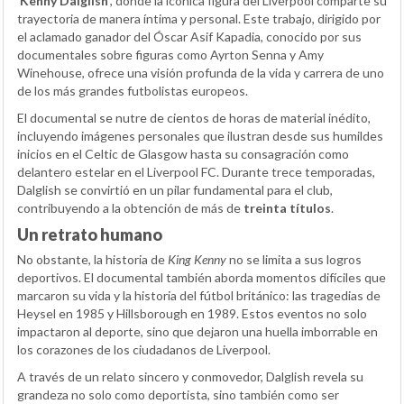
‘Kenny Dalglish’
, donde la icónica figura del Liverpool comparte su
trayectoria de manera íntima y personal. Este trabajo, dirigido por
el aclamado ganador del Óscar Asif Kapadia, conocido por sus
documentales sobre figuras como Ayrton Senna y Amy
Winehouse, ofrece una visión profunda de la vida y carrera de uno
de los más grandes futbolistas europeos.
El documental se nutre de cientos de horas de material inédito,
incluyendo imágenes personales que ilustran desde sus humildes
inicios en el Celtic de Glasgow hasta su consagración como
delantero estelar en el Liverpool FC. Durante trece temporadas,
Dalglish se convirtió en un pilar fundamental para el club,
contribuyendo a la obtención de más de
treinta títulos
.
Un retrato humano
No obstante, la historia de
King Kenny
no se limita a sus logros
deportivos. El documental también aborda momentos difíciles que
marcaron su vida y la historia del fútbol británico: las tragedias de
Heysel en 1985 y Hillsborough en 1989. Estos eventos no solo
impactaron al deporte, sino que dejaron una huella imborrable en
los corazones de los ciudadanos de Liverpool.
A través de un relato sincero y conmovedor, Dalglish revela su
grandeza no solo como deportista, sino también como ser