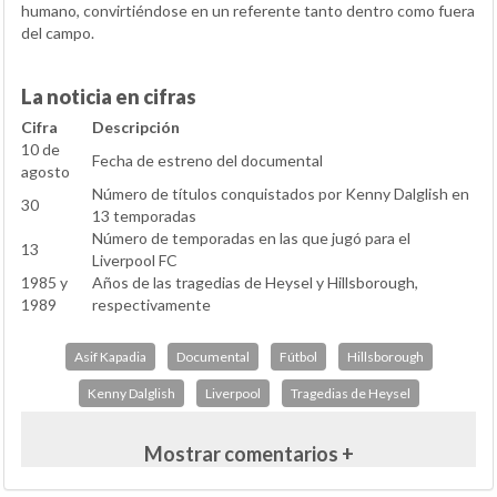
humano, convirtiéndose en un referente tanto dentro como fuera
del campo.
La noticia en cifras
Cifra
Descripción
10 de
Fecha de estreno del documental
agosto
Número de títulos conquistados por Kenny Dalglish en
30
13 temporadas
Número de temporadas en las que jugó para el
13
Liverpool FC
1985 y
Años de las tragedias de Heysel y Hillsborough,
1989
respectivamente
Asif Kapadia
Documental
Fútbol
Hillsborough
Kenny Dalglish
Liverpool
Tragedias de Heysel
Mostrar comentarios +