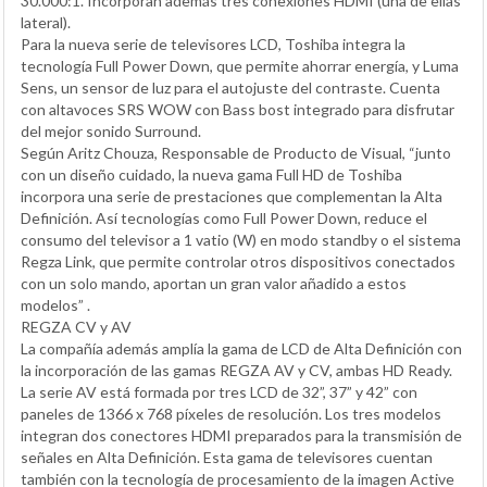
30.000:1. Incorporan además tres conexiones HDMI (una de ellas
lateral).
Para la nueva serie de televisores LCD, Toshiba integra la
tecnología Full Power Down, que permite ahorrar energía, y Luma
Sens, un sensor de luz para el autojuste del contraste. Cuenta
con altavoces SRS WOW con Bass bost integrado para disfrutar
del mejor sonido Surround.
Según Aritz Chouza, Responsable de Producto de Visual, “junto
con un diseño cuidado, la nueva gama Full HD de Toshiba
incorpora una serie de prestaciones que complementan la Alta
Definición. Así tecnologías como Full Power Down, reduce el
consumo del televisor a 1 vatio (W) en modo standby o el sistema
Regza Link, que permite controlar otros dispositivos conectados
con un solo mando, aportan un gran valor añadido a estos
modelos” .
REGZA CV y AV
La compañía además amplía la gama de LCD de Alta Definición con
la incorporación de las gamas REGZA AV y CV, ambas HD Ready.
La serie AV está formada por tres LCD de 32”, 37” y 42” con
paneles de 1366 x 768 píxeles de resolución. Los tres modelos
integran dos conectores HDMI preparados para la transmisión de
señales en Alta Definición. Esta gama de televisores cuentan
también con la tecnología de procesamiento de la imagen Active