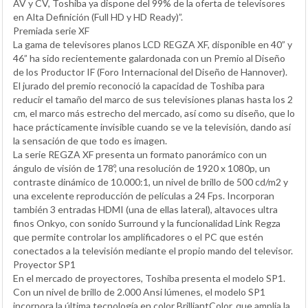
AV y CV, Toshiba ya dispone del 99% de la oferta de televisores
en Alta Definición (Full HD y HD Ready)”.
Premiada serie XF
La gama de televisores planos LCD REGZA XF, disponible en 40” y
46” ha sido recientemente galardonada con un Premio al Diseño
de los Productor IF (Foro Internacional del Diseño de Hannover).
El jurado del premio reconoció la capacidad de Toshiba para
reducir el tamaño del marco de sus televisiones planas hasta los 2
cm, el marco más estrecho del mercado, así como su diseño, que lo
hace prácticamente invisible cuando se ve la televisión, dando así
la sensación de que todo es imagen.
La serie REGZA XF presenta un formato panorámico con un
ángulo de visión de 178º, una resolución de 1920 x 1080p, un
contraste dinámico de 10.000:1, un nivel de brillo de 500 cd/m2 y
una excelente reproducción de películas a 24 Fps. Incorporan
también 3 entradas HDMI (una de ellas lateral), altavoces ultra
finos Onkyo, con sonido Surround y la funcionalidad Link Regza
que permite controlar los amplificadores o el PC que estén
conectados a la televisión mediante el propio mando del televisor.
Proyector SP1
En el mercado de proyectores, Toshiba presenta el modelo SP1.
Con un nivel de brillo de 2.000 Ansi lúmenes, el modelo SP1
incorpora la última tecnología en color BrilliantColor, que amplia la