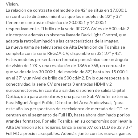
Vision.
La relación de contraste del modelo de 42” se sitúa en 17.000:1
en contraste dinámico mientras que los modelos de 32” y 37”
tienen un contraste dinámico de 20.000:1 y 14.000:1
respectivamente. El brillo de la serie REGZA AV es de 500 cd/m2
e incorpora además un sistema llamado Back Light Control, que
adapta la retroiluminación a las características de la imagen.
La nueva gama de televisores de Alta Definición de Toshiba se
completa con la serie REGZA CV, disponible en 32”, 37” y 42”.
Estos modelos presentan un formato panorámico con un ángulo
de visión de 178º y una resolución de 1366 x 768, un contraste
que va desde los 30.000:1, del modelo de 32”, hasta los 15.000:1
en el 37” y un nivel de brillo de 500 cd/m2. En lo que respecta a la
conectividad, la serie CV presenta 3 entradas HDMI y 2
euroconectores. En cuanto a salidas disponen de salida Digital
Óptica, otra para auriculares y una para un Sub-Woofer externo.
Para Miguel Ángel Pulido, Director del Área Audiovisual, “para
este año las perspectivas de crecimiento de mercado de LCD se
centran en el segmento de Full HD, hasta ahora dominado por los
grandes formatos. Por ello Toshiba, en su compromiso por llevar la
Alta Definición a los hogares, lanza la serie XV con LCD de 32 y 37”
Full HD a precios asequibles. Además, junto con las nuevas gamas