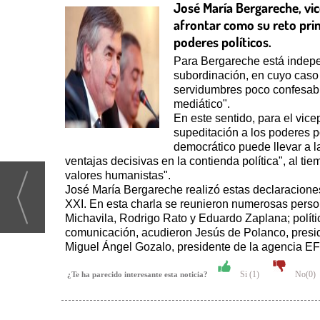
José María Bergareche, vi
afrontar como su reto prin
poderes políticos.
Para Bergareche está indepen
subordinación, en cuyo caso 
servidumbres poco confesable
mediático".
En este sentido, para el vic
supeditación a los poderes p
democrático puede llevar a 
ventajas decisivas en la contienda política", al 
valores humanistas".
José María Bergareche realizó estas declaraciones
XXI. En esta charla se reunieron numerosas persona
Michavila, Rodrigo Rato y Eduardo Zaplana; polí
comunicación, acudieron Jesús de Polanco, preside
Miguel Ángel Gozalo, presidente de la agencia E
Si (
1
)
No(
0
)
¿Te ha parecido interesante esta noticia?