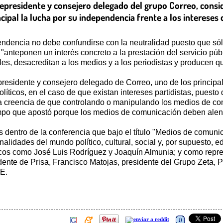
cepresidente y consejero delegado del grupo Correo, cons
cipal la lucha por su independencia frente a los intereses 
dencia no debe confundirse con la neutralidad puesto que sólo
"anteponen un interés concreto a la prestación del servicio púb
s, desacreditan a los medios y a los periodistas y producen que
epresidente y consejero delegado de Correo, uno de los principa
olíticos, en el caso de que existan intereses partidistas, puest
la creencia de que controlando o manipulando los medios de com
tiempo que apostó porque los medios de comunicación deben ale
 dentro de la conferencia que bajo el título "Medios de comunic
lidades del mundo político, cultural, social y, por supuesto, e
ticos como José Luis Rodríguez y Joaquín Almunia; y como repr
nte de Prisa, Francisco Matojas, presidente del Grupo Zeta, P
FE.