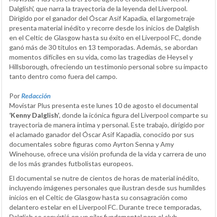
Dalglish', que narra la trayectoria de la leyenda del Liverpool.
Dirigido por el ganador del Óscar Asif Kapadia, el largometraje
presenta material inédito y recorre desde los inicios de Dalglish
en el Celtic de Glasgow hasta su éxito en el Liverpool FC, donde
ganó más de 30 títulos en 13 temporadas. Además, se abordan
momentos difíciles en su vida, como las tragedias de Heysel y
Hillsborough, ofreciendo un testimonio personal sobre su impacto
tanto dentro como fuera del campo.
Por
Redacción
Movistar Plus presenta este lunes 10 de agosto el documental
‘Kenny Dalglish’
, donde la icónica figura del Liverpool comparte su
trayectoria de manera íntima y personal. Este trabajo, dirigido por
el aclamado ganador del Óscar Asif Kapadia, conocido por sus
documentales sobre figuras como Ayrton Senna y Amy
Winehouse, ofrece una visión profunda de la vida y carrera de uno
de los más grandes futbolistas europeos.
El documental se nutre de cientos de horas de material inédito,
incluyendo imágenes personales que ilustran desde sus humildes
inicios en el Celtic de Glasgow hasta su consagración como
delantero estelar en el Liverpool FC. Durante trece temporadas,
Dalglish se convirtió en un pilar fundamental para el club,