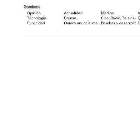
Secciones
Opinión
Actualidad
Medios
A
Tecnología
Prensa
Cine, Radio, Televisión
Publicidad
Quiero anunciarme en Gaceta de Prensa
Pruebas y desarrollos
D